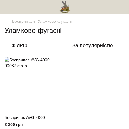
Боєприпаси
Уламково-фугасні
Уламково-фугасні
Фільтр
За популярністю
Боєприпас AVG-4000
2 300 грн