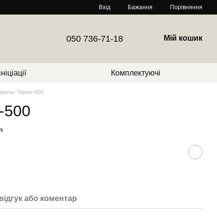
Порівняння
Вхід
Бажання
050 736-71-18
Мій кошик
ніціації
Комплектуючі
рипас Терміт-500
-500
к
відгук або коментар