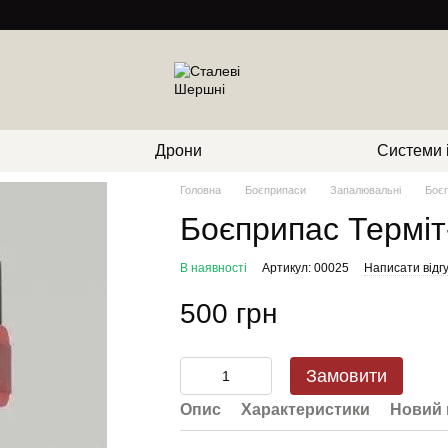
Дрони
Системи і
Головна
Боєприпаси
Запалювальні
Боєп
Боєприпас Терміт
В наявності
Артикул: 00025
Написати відгу
500 грн
Замовити
Опис
Характеристики
Новий 