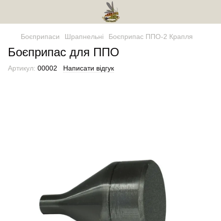
Боєприпаси
Шрапнельні
Боєприпас ППО-2 Крапля
Боєприпас для ППО
Артикул:
00002
Написати відгук